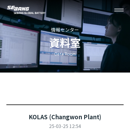
세
전
방
체
情報センター
메
資料室
뉴
열
Data Room
기
KOLAS (Changwon Plant)
25-03-25 12:54